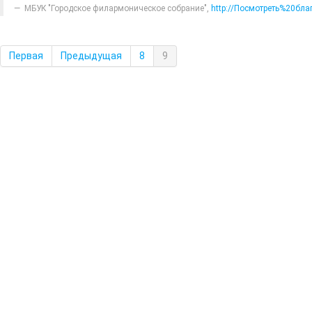
МБУК "Городское филармоническое собрание"
,
http://Посмотреть%20бл
Первая
Предыдущая
8
9